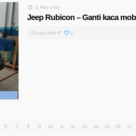
21 May 2019
Jeep Rubicon – Ganti kaca mob
Do you like it?
2
6
7
8
9
10
11
12
13
14
15
16
17