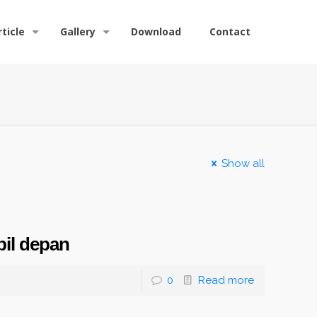
rticle
Gallery
Download
Contact
Show all
bil depan
0
Read more