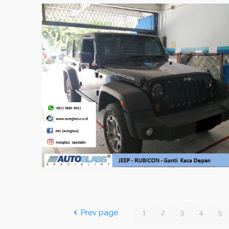
Prev page
1
2
3
4
5