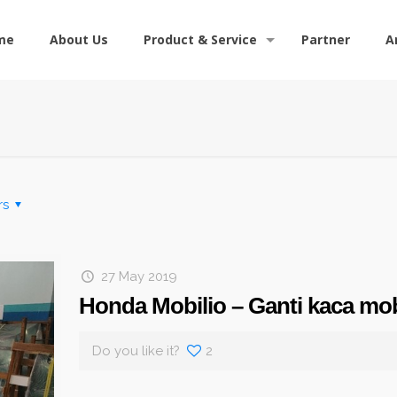
me
About Us
Product & Service
Partner
A
rs
27 May 2019
Honda Mobilio – Ganti kaca mo
Do you like it?
2