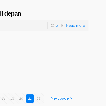
il depan
0
Read more
18
19
20
21
22
Next page